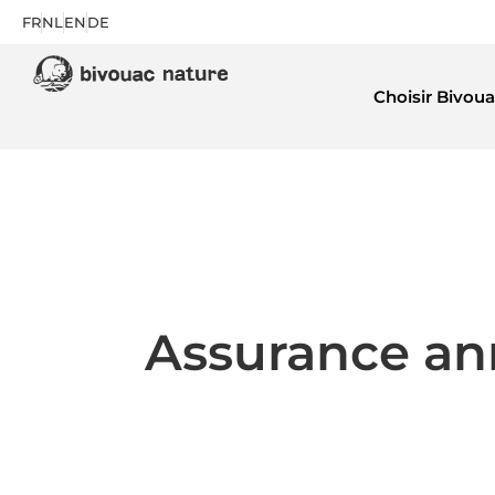
FR
NL
EN
DE
Choisir Bivoua
Assurance ann