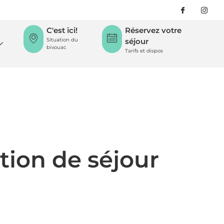
C'est ici!
Réservez votre
Situation du
séjour
bivouac
Tarifs et dispos
tion de séjour