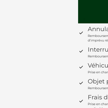
Annula
Remboursemen
d’imprévu ré
Interr
Rembourseme
Véhic
Prise en cha
Objet 
Remboursemen
Frais 
Prise en char