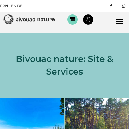
FR
NL
EN
DE
Bivouac nature: Site &
Services