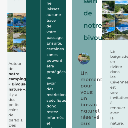
sein
ne
laissez
de
aucune
trace
notre
de
votre
bivouac
passage.
Ensuite,
certaines
La
zones
baignad
peuvent
en
Autour
être
rivière
de
protégées
dans
Un
notre
les
ou
camping
moment
Cévenne
avoir
« Bivouac
pour
est
des
nature »
,
vous:
une
il y a
restrictions
invitatio
un
des
spécifiques,
à
bassin
petits
donc
renouer
coins
naturel
restez
avec
de
réservé
informés
la
paradis.
et
aux
nature,
Des