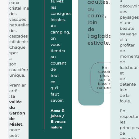
à
suivez
adultes,
eaux
découvrir
les
cristallines,
au
des
consignes
des
calme,
paysages
vasques
locales.
loin
d’une
naturelles,
Au
beauté
de
des
camping,
sauvage
l'agitation
cascades
on
et à
rafraîchissantes…
estivale...
vous
profiter
Chaque
tiendra
de
spot
moment
au
a
de
courant
son
En
fraîcheur
de
caractère
savoir
et
unique.
tout
plus
de
sur le
ce
bassin
détente
Premier
naturel
qu'il
loin
arrêt
faut
de la
:
la
savoir.
foule.
vallée
du
Anna &
En
Gardon
Johan /
respecta
de
Bivouac
les
Mialet
,
nature
principes
notre
de
petit
sécurité