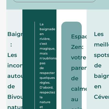
La
baignade
Baignades
Les
en
Espace
rivière,
:
meill
c'est
Zen:
magique,
mais
Les
spot
votre
n'oublions
pas
incontournables
de
parenthèse
de
respecter
autour
baig
de
quelques
règles.
de
en
D'abord,
calme
respectez
Bivouac
Céve
la
au
nature
nature
et