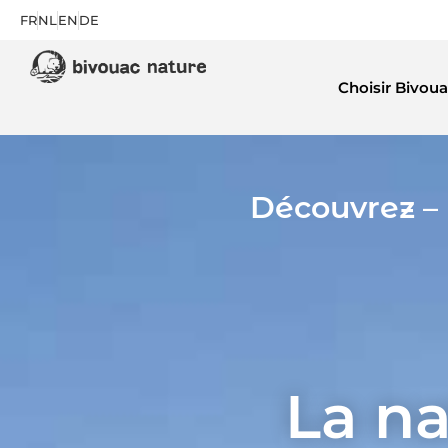
FR
NL
EN
DE
Choisir Bivoua
Découvrez – 
La na