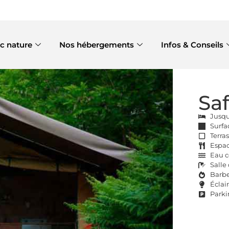
c nature
Nos hébergements
Infos & Conseils
Saf
Jusqu
Surfa
Terra
Espac
Eau c
Salle
Barbe
Éclai
Parki