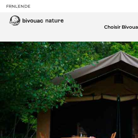
FR
NL
EN
DE
Choisir Bivoua