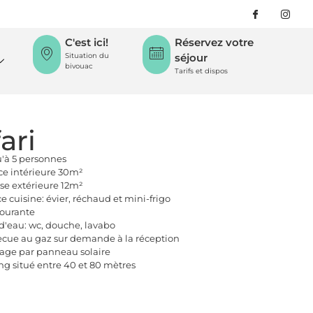
C'est ici!
Réservez votre
Situation du
séjour
bivouac
Tarifs et dispos
ari
'à 5 personnes
ce intérieure 30m²
sse extérieure 12m²
e cuisine: évier, réchaud et mini-frigo
ourante
 d'eau: wc, douche, lavabo
cue au gaz sur demande à la réception
rage par panneau solaire
ng situé entre 40 et 80 mètres