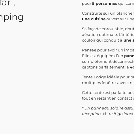
ari,
pour
5 personnes
qui com
Construite sur un plancher
mping
une cuisine
ouvert sur une
Sa façade enroulable, doub
aération optimale. L’intéri
couloir qui conduit à
une s
Pensée pour avoir un impact
Elle est équipée d’un
pann
complètement déconnecté d
captons parfaitement la
4
Tente Lodge idéale pour pro
multiples fenêtres avec m
Cette tente est parfaite p
tout en restant en contact 
* Un panneau solaire assur
réception. Votre frigo fo