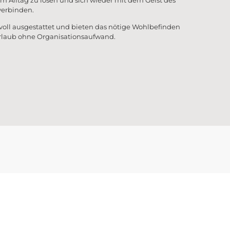
em Alltag zu lösen und sich wieder mit dem Geist des
verbinden.
 voll ausgestattet und bieten das nötige Wohlbefinden
Urlaub ohne Organisationsaufwand.