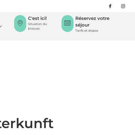
C'est ici!
Réservez votre
Situation du
séjour
bivouac
Tarifs et dispos
erkunft