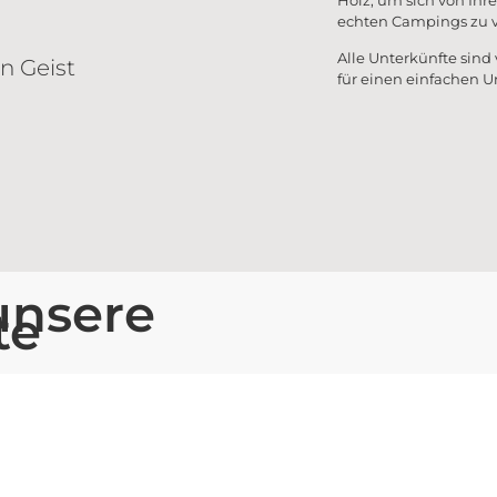
Holz, um sich von Ihr
echten Campings zu 
Alle Unterkünfte sind
n Geist
für einen einfachen 
unsere
te