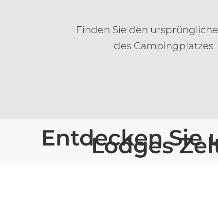
Finden Sie den ursprüngliche
des Campingplatzes
Entdecken Sie 
Lodges Zel