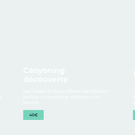
Canyoning
V
découverte
Lo
Les Gorges du Soucy offrent une initiation
Cé
parfaite au canyoning, idéale pour les
il
familles.
Bi
40€