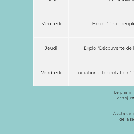
Mercredi
Explo: "Petit peupl
Jeudi
Explo "Découverte de l
Vendredi
Initiation à l'orientation 
Le planni
des ajus
À votre arr
de la s