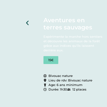
Aventures en
terres sauvages
Expérimente la marche hors sentiers
et découvre les animaux de la forêt
e
grâce aux indices qu’ils laissent
derrière eux.
15€
A PARTIR DE 6 ANS
Bivouac nature
Lieu de rdv: Bivouac nature
Age: 6 ans minimum
Durée: 1h30
12 places