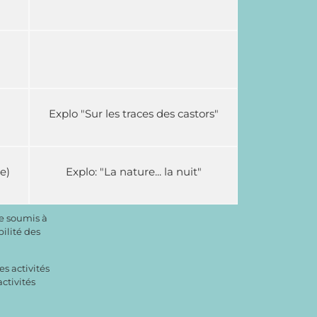
Explo "Sur les traces des castors"
e)
Explo: "La nature... la nuit"
re soumis à
ilité des
es activités
ctivités