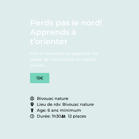
Perds pas le nord!
Soi
Apprends à
t’orienter
En aoû
sa fau
Pars à l'aventure et apprends les
biodiv
bases de l'orientation en pleine
conste
nature.
monde 
15€
15€
A PARTIR DE 6 ANS
Bivouac nature
Bi
Lieu de rdv: Bivouac nature
Lie
Age: 6 ans minimum
Ag
Durée: 1h30
12 places
Dur