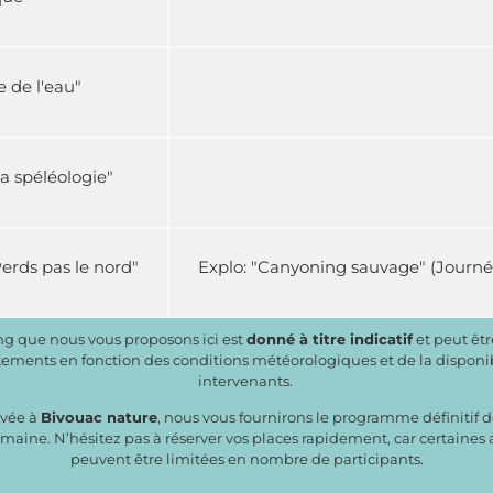
e de l'eau"
a spéléologie"
"Perds pas le nord"
Explo: "Canyoning sauvage" (Journé
ng que nous vous proposons ici est
donné à titre indicatif
et peut êt
tements en fonction des conditions météorologiques et de la disponib
intervenants.
ivée à
Bivouac nature
, nous vous fournirons le programme définitif d
emaine.
N’hésitez pas à réserver vos places rapidement, car certaines a
peuvent être limitées en nombre de participants.