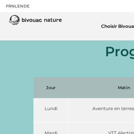
FR
NL
EN
DE
Choisir Bivoua
Pro
Jour
Matin
Lundi
Aventure en terre
Mardi
VTT électri