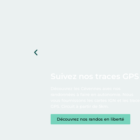
age
Suivez nos traces GPS
, ce canyon
révèle ses
ues et
Découvrez les Cévennes avec nos
z une
randonnées à faire en autonomie. Nous
sations et
vous fournissons les cartes IGN et les traces
GPS. Circuit à partir de 5km.
Découvrez nos randos en liberté