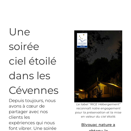
Une
soirée
ciel étoilé
dans les
Cévennes
Depuis toujours, nous
Le label "RICE Hébergement"
avons à cœur de
reconnaît notre engagement
partager avec nos
pour la préservation et la mise
clients les
en valeur du ciel étoilé.
expériences qui nous
Bivouac nature a
font vibrer. Une soirée
obtenu le