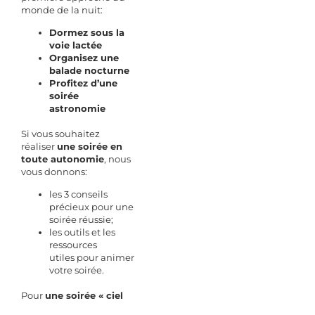
monde de la nuit:
Dormez sous la
voie lactée
Organisez une
balade nocturne
Profitez d’une
soirée
astronomie
Si vous souhaitez
réaliser
une soirée en
toute autonomie
, nous
vous donnons:
les 3 conseils
précieux
pour une
soirée réussie;
les outils et les
ressources
utiles
pour animer
votre soirée.
Pour
une soirée « ciel
étoilé » en petit