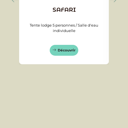
SAFARI
Tente lodge 5 personnes / Salle d'eau
au
T
individuelle
Découvrir