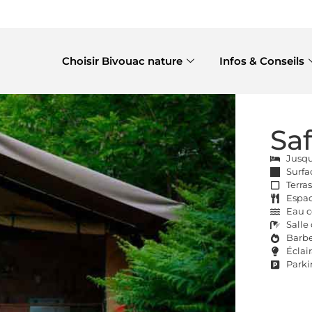
Choisir Bivouac nature
Infos & Conseils
Saf
Jusqu
Surfa
Terra
Espac
Eau c
Salle
Barbe
Éclai
Parki