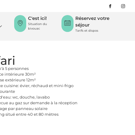
C'est ici!
Réservez votre
Situation du
séjour
bivouac
Tarifs et dispos
ari
'à 5 personnes
ce intérieure 30m²
sse extérieure 12m²
e cuisine: évier, réchaud et mini-frigo
ourante
 d'eau: wc, douche, lavabo
cue au gaz sur demande à la réception
rage par panneau solaire
ng situé entre 40 et 80 mètres