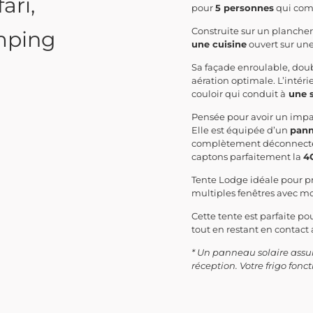
ari,
pour
5 personnes
qui com
Construite sur un plancher
mping
une cuisine
ouvert sur une
Sa façade enroulable, doub
aération optimale. L’intéri
couloir qui conduit à
une s
Pensée pour avoir un impact
Elle est équipée d’un
pann
complètement déconnecté d
captons parfaitement la
4
Tente Lodge idéale pour pro
multiples fenêtres avec m
Cette tente est parfaite p
tout en restant en contact 
* Un panneau solaire assur
réception. Votre frigo fo