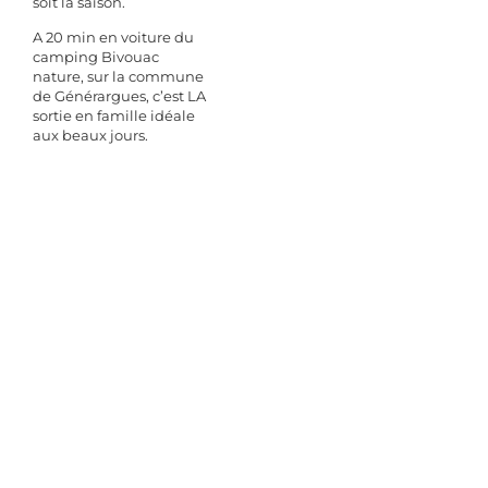
soit la saison.
A 20 min en voiture du
camping Bivouac
nature, sur la commune
de Générargues, c’est LA
sortie en famille idéale
aux beaux jours.
Créé en 1856 par Eugène
Mazel, un passionné de
botanique, ce parc floral
est entièrement dédié à
cette herbe grandiose et
surprenante!
Au printemps vous
profitez du renouveau
des feuillages et des
floraisons diverses, à
l’automne place aux
couleurs chatoyantes et
à la douce luminosité.
L’été, les frondaisons
vous assurent un bien-
être fabuleux et vous