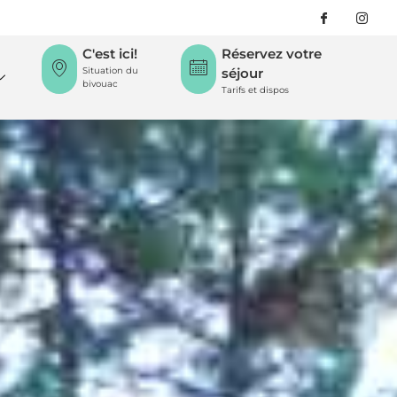
C'est ici!
Réservez votre
Situation du
séjour
bivouac
Tarifs et dispos