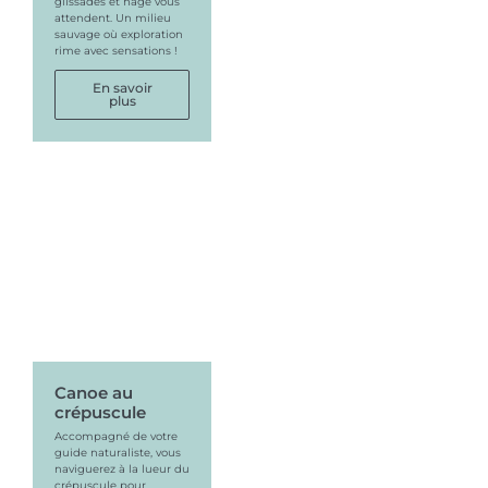
glissades et nage vous
attendent. Un milieu
sauvage où exploration
rime avec sensations !
En savoir
plus
Canoe au
crépuscule
Accompagné de votre
guide naturaliste, vous
naviguerez à la lueur du
crépuscule pour