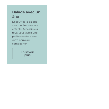
Balade avec un
âne
Découvrez la balade
avec un âne avec vos
enfants. Accessible à
tous, vous vivrez une
petite aventure avec
votre nouveau
compagnon
En savoir
plus