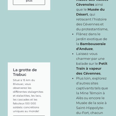
plus
Cévenoles
ainsi
que le
Musée du
Désert
, qui
retracent l’histoire
des Cévennes et
du protestantisme,
Flânez dans le
jardin exotique de
la
Bambouseraie
d’Anduze
,
Laissez-vous
charmer par une
balade sur le
Petit
Train à vapeur
La grotte de
des Cévennes
,
Trabuc
Plus loin, explorez
Situé à 15 km du
d’autres sites
Bivouac, vous
captivants tels que
observerez les
différentes stalagmites
la Mine Témoin à
et stalactites, les lacs,
Alès ou encore le
les cascades et les
Musée de la soie à
fabuleux 100 000
Saint-Hippolyte-
soldats: concrétions
uniques au monde!
du-Fort, chacun