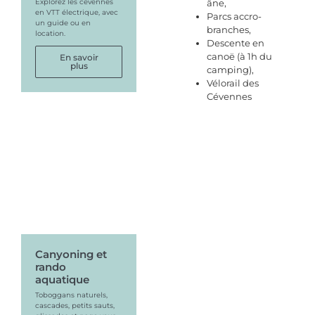
âne,
Explorez les cévennes
en VTT électrique, avec
Parcs accro-
un guide ou en
branches,
location.
Descente en
canoë (à 1h du
En savoir
plus
camping),
Vélorail des
Cévennes
Canyoning et
rando
aquatique
Toboggans naturels,
cascades, petits sauts,