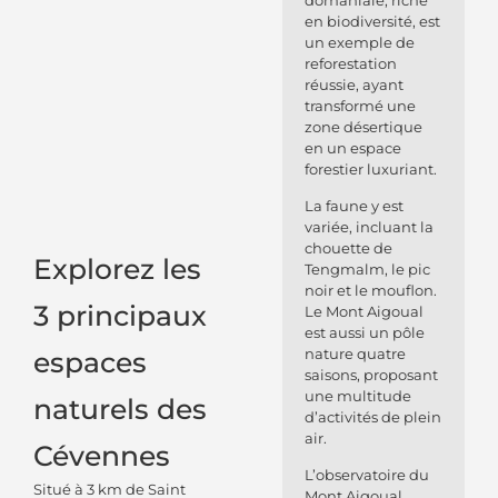
domaniale, riche
en biodiversité, est
un exemple de
reforestation
réussie, ayant
transformé une
zone désertique
en un espace
forestier luxuriant.
La faune y est
variée, incluant la
chouette de
Explorez les
Tengmalm, le pic
noir et le mouflon.
3 principaux
Le Mont Aigoual
est aussi un pôle
nature quatre
espaces
saisons, proposant
une multitude
naturels des
d’activités de plein
air.
Cévennes
L’observatoire du
Situé à 3 km de Saint
Mont Aigoual,