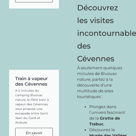
Découvrez
les visites
incontournabl
des
Cévennes
À seulement quelques
minutes de Bivouac
Train à vapeur
nature, partez à la
des Cévennes
découverte d’une
multitude de sites
A 5 minutes du
camping Bivouac
touristiques :
nature, le Petit train à
vapeur des Cévennes
Plongez dans
vous propose une
l’univers fascinant
escapade entre Saint
de la
Grotte de
Jean du Gard et
Anduze.
Trabuc
,
Découvrez le
En savoir
Musée des Vallées