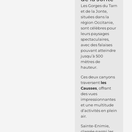
Les Gorges du Tarn
et de la Jonte,
situées dans la
région Occitanie,
sont célèbres pour
leurs paysages
spectaculaires,
avec des falaises
pouvant atteindre
jusqu’à 500
mètres de
hauteur.
Ces deux canyons
traversent
les
Causses
, offrant
des vues
impressionnantes
et une multitude
d’activités en plein
air.
Sainte-Enimie,
classée parmi les