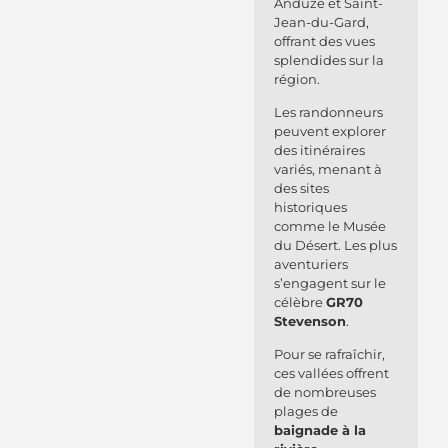
Anduze et Saint-
Jean-du-Gard,
offrant des vues
splendides sur la
région.
Les randonneurs
peuvent explorer
des itinéraires
variés, menant à
des sites
historiques
comme le Musée
du Désert. Les plus
aventuriers
s’engagent sur le
célèbre
GR70
Stevenson
.
Pour se rafraîchir,
ces vallées offrent
de nombreuses
plages de
baignade à la