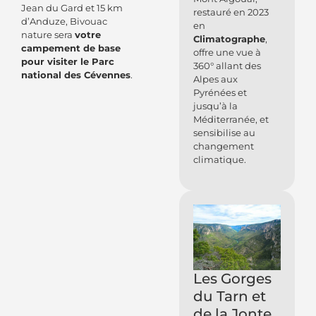
Jean du Gard et 15 km
restauré en 2023
d’Anduze, Bivouac
en
nature sera
votre
Climatographe
,
campement de base
offre une vue à
pour visiter le Parc
360° allant des
national des Cévennes
.
Alpes aux
Pyrénées et
jusqu’à la
Méditerranée, et
sensibilise au
changement
climatique.
Les Gorges
du Tarn et
de la Jonte