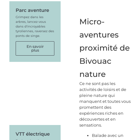
Parc aventure
Grimpez dans les
Micro-
arbres, lancez-vous
dans d'incroyables
tyroliennes, raversez des
aventures
ponts de singe.
proximité de
En savoir
plus
Bivouac
nature
Ce ne sont pas les
activités de loisirs et de
pleine nature qui
manquent et toutes vous
promettent des
expériences riches en
découvertes et en
sensations.
VTT électrique
Balade avec un