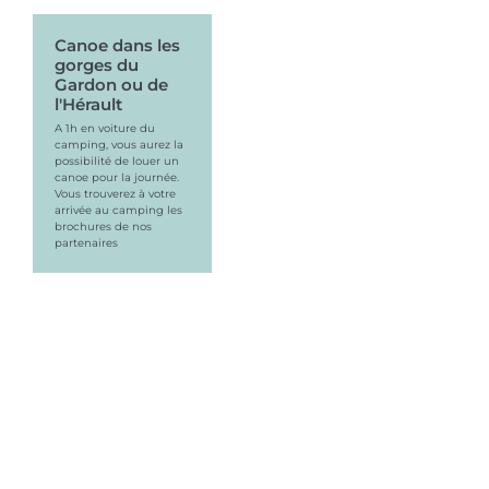
Canoe dans les
gorges du
Gardon ou de
l'Hérault
A 1h en voiture du
camping, vous aurez la
possibilité de louer un
canoe pour la journée.
Vous trouverez à votre
arrivée au camping les
brochures de nos
partenaires