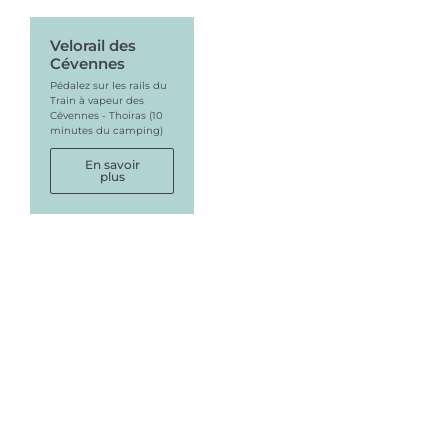
Velorail des
Cévennes
Pédalez sur les rails du
Train à vapeur des
Cévennes - Thoiras (10
minutes du camping)
En savoir
plus