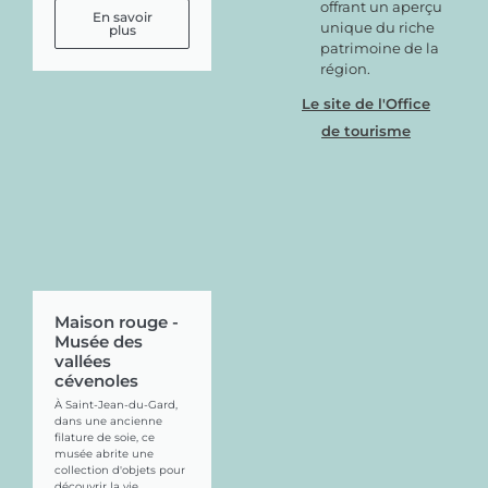
offrant un aperçu
En savoir
unique du riche
plus
patrimoine de la
région.
Le site de l'Office
de tourisme
Maison rouge -
Musée des
vallées
cévenoles
À Saint-Jean-du-Gard,
dans une ancienne
filature de soie, ce
musée abrite une
collection d'objets pour
découvrir la vie