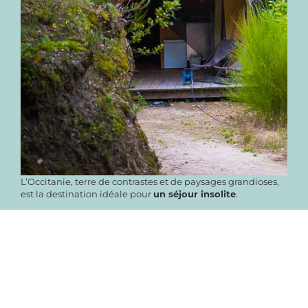
L’Occitanie, terre de contrastes et de paysages grandioses,
est la destination idéale pour
un séjour insolite
.
Montagnes, gorges, rivières et villages pittoresques
composent un décor qui invite à l’évasion et à
l’authenticité.
Chez
Bivouac Nature
, niché au cœur des
Cévennes
, nous
vous proposons de vivre
un séjour Glamping
qui sort de
l’ordinaire, alliant immersion en pleine nature et confort
écoresponsable.