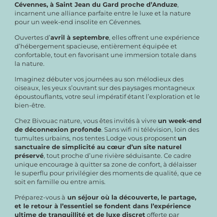
Cévennes, à Saint Jean du Gard proche d’Anduze
,
incarnent une alliance parfaite entre le luxe et la nature
pour un week-end insolite en Cévennes.
Ouvertes d’
avril à septembre
, elles offrent une expérience
d’hébergement spacieuse, entièrement équipée et
confortable, tout en favorisant une immersion totale dans
la nature.
Imaginez débuter vos journées au son mélodieux des
oiseaux, les yeux s’ouvrant sur des paysages montagneux
époustouflants, votre seul impératif étant l’exploration et le
bien-être.
Chez Bivouac nature, vous êtes invités à vivre
un week-end
de déconnexion profonde
. Sans wifi ni télévision, loin des
tumultes urbains, nos tentes Lodge vous proposent
un
sanctuaire de simplicité au cœur d’un site naturel
préservé
, tout proche d’une rivière séduisante.
Ce cadre
unique encourage à quitter sa zone de confort, à délaisser
le superflu pour privilégier des moments de qualité, que ce
soit en famille ou entre amis.
Préparez-vous à
un séjour où la découverte, le partage,
et le retour à l’essentiel se fondent dans l’expérience
ultime de tranquillité et de luxe discret
offerte par