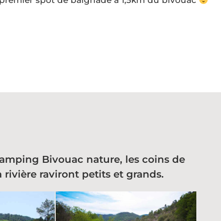
 premier spot de baignade à 1,5km du bivouac
amping Bivouac nature, les coins de
rivière raviront petits et grands.