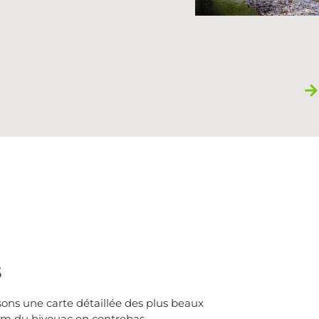
s
ssons une carte détaillée des plus beaux
5km du bivouac en contrebas.