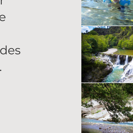
r
e
 des
.