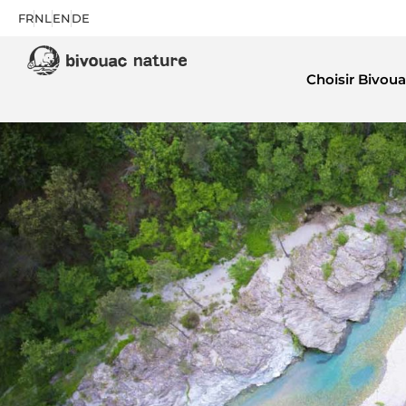
FR
NL
EN
DE
Choisir Bivoua