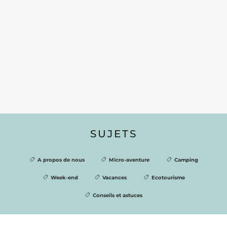
SUJETS
A propos de nous
Micro-aventure
Camping
Week-end
Vacances
Ecotourisme
Conseils et astuces