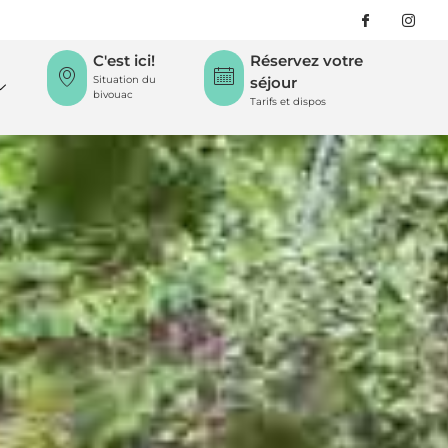
C'est ici!
Réservez votre
Situation du
séjour
bivouac
Tarifs et dispos