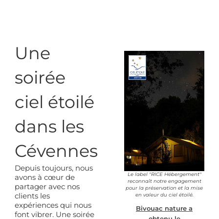
Une
soirée
ciel étoilé
dans les
Cévennes
Depuis toujours, nous
Le label "RICE Hébergement"
avons à cœur de
reconnaît notre engagement
partager avec nos
pour la préservation et la mise
clients les
en valeur du ciel étoilé.
expériences qui nous
Bivouac nature a
font vibrer. Une soirée
obtenu le