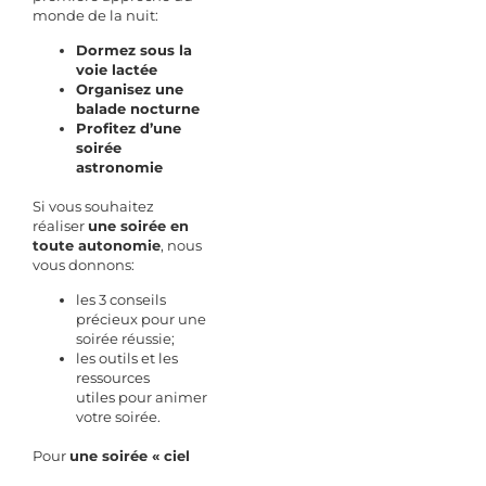
monde de la nuit:
Dormez sous la
voie lactée
Organisez une
balade nocturne
Profitez d’une
soirée
astronomie
Si vous souhaitez
réaliser
une soirée en
toute autonomie
, nous
vous donnons:
les 3 conseils
précieux
pour une
soirée réussie;
les outils et les
ressources
utiles
pour animer
votre soirée.
Pour
une soirée « ciel
étoilé » en petit